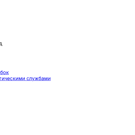
д
ибок
стическими службами