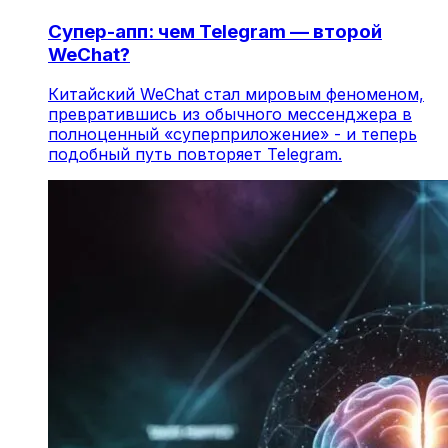
Супер-апп: чем Telegram — второй
WeChat?
Китайский WeChat стал мировым феноменом,
превратившись из обычного мессенджера в
полноценный «суперприложение» - и теперь
подобный путь повторяет Telegram.