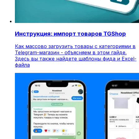
Инструкция: импорт товаров TGShop
Как массово загрузить товары с категориями в
Telegram-магазин - объясняем в этом гайде.
Здесь вы также найдете шаблоны фида и Excel-
файла