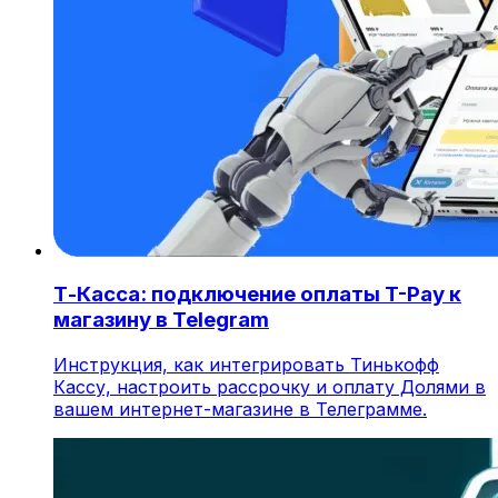
Т-Касса: подключение оплаты T-Pay к
магазину в Telegram
Инструкция, как интегрировать Тинькофф
Кассу, настроить рассрочку и оплату Долями в
вашем интернет-магазине в Телеграмме.