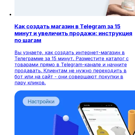
Как создать магазин в Telegram за 15
минут и увеличить продажи: инструкция
по шагам
Вы узнаете, как создать интернет-магазин в
Телеграмме за 15 минут. Разместите каталог с
товарами прямо в Telegram-канале и начните
продавать. Клиентам не нужно переходить в
бот или на сайт - они совершают покупки в
пару кликов.