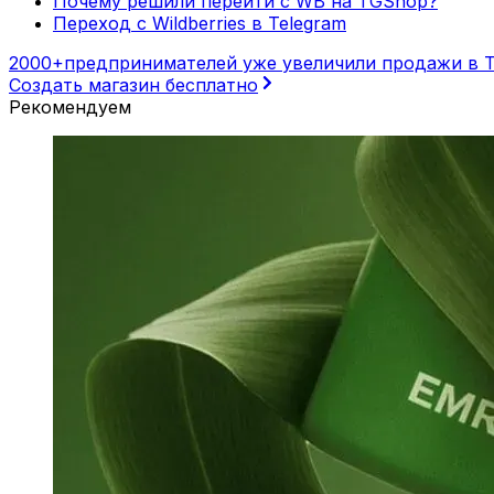
Почему решили перейти с WB на TGShop?
Переход с Wildberries в Telegram
2000+
предпринимателей уже увеличили продажи в T
Создать магазин бесплатно
Рекомендуем