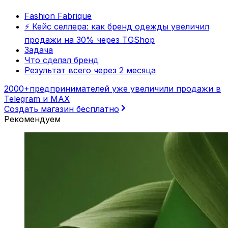
Fashion Fabrique
⚡️ Кейс селлера: как бренд одежды увеличил
продажи на 30% через TGShop
Задача
Что сделал бренд
Результат всего через 2 месяца
2000+
предпринимателей уже увеличили продажи в
Telegram и MAX
Создать магазин бесплатно
Рекомендуем