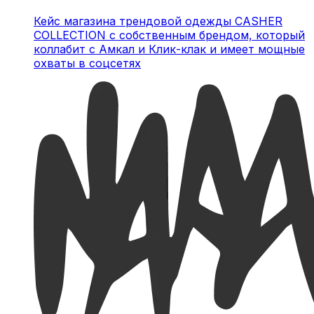
Кейс магазина трендовой одежды CASHER
COLLECTION с собственным брендом, который
коллабит с Амкал и Клик-клак и имеет мощные
охваты в соцсетях