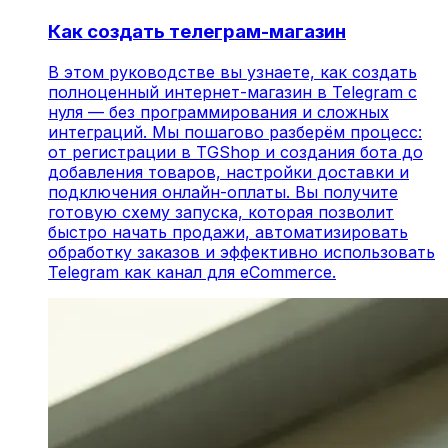
Как создать телеграм-магазин
В этом руководстве вы узнаете, как создать
полноценный интернет-магазин в Telegram с
нуля — без программирования и сложных
интеграций. Мы пошагово разберём процесс:
от регистрации в TGShop и создания бота до
добавления товаров, настройки доставки и
подключения онлайн-оплаты. Вы получите
готовую схему запуска, которая позволит
быстро начать продажи, автоматизировать
обработку заказов и эффективно использовать
Telegram как канал для eCommerce.