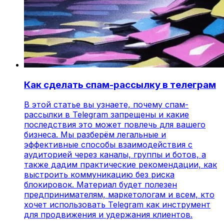
Как сделать спам-рассылку в телеграм
В этой статье вы узнаете, почему спам-
рассылки в Telegram запрещены и какие
последствия это может повлечь для вашего
бизнеса. Мы разберём легальные и
эффективные способы взаимодействия с
аудиторией через каналы, группы и ботов, а
также дадим практические рекомендации, как
выстроить коммуникацию без риска
блокировок. Материал будет полезен
предпринимателям, маркетологам и всем, кто
хочет использовать Telegram как инструмент
для продвижения и удержания клиентов.