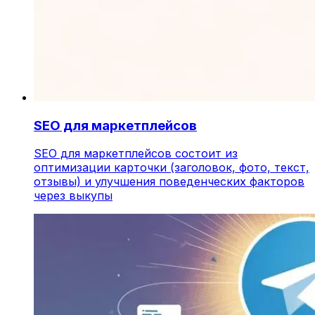
SEO для маркетплейсов
SEO для маркетплейсов состоит из
оптимизации карточки (заголовок, фото, текст,
отзывы) и улучшения поведенческих факторов
через выкупы