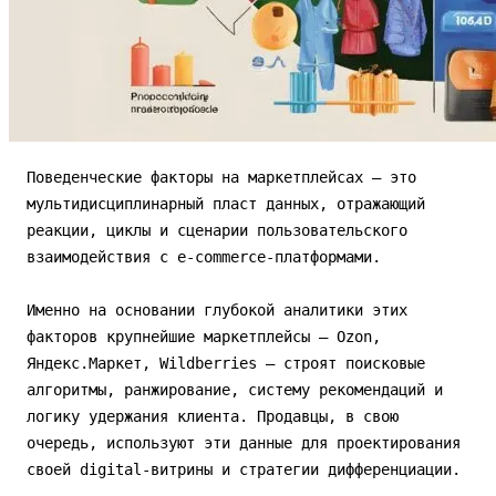
Поведенческие факторы на маркетплейсах — это мультидисциплинарный пласт данных, отражающий реакции, циклы и сценарии пользовательского взаимодействия с e-commerce-платформами.

Именно на основании глубокой аналитики этих факторов крупнейшие маркетплейсы — Ozon, Яндекс.Маркет, Wildberries — строят поисковые алгоритмы, ранжирование, систему рекомендаций и логику удержания клиента. Продавцы, в свою очередь, используют эти данные для проектирования своей digital-витрины и стратегии дифференциации.

Сдвиг потребительского внимания из классических платформ в коммуникационные каналы, в частности Telegram, формирует новые вызовы для продавцов. Критически важными становятся:

- скорость активации;
- гибкость пользовательского пути;
- достоверность ассортимента;
- индивидуализация предложений;
- надёжная инфраструктура процессов.

В этом контексте TGShop предлагает SaaS-экосистему для организации эффективного магазина в Telegram-канале или боте с автообновляемыми остатками, интеграцией логистики и мультивалютным платежом.

---

### Специфические метрики

Под поведенческими факторами на маркетплейсах понимают агрегированные цифровые следы, которые пользователь оставляет на протяжении всего цикла взаимодействия с платформой.

К ним относятся:

- **Время пребывания на карточке товара и в категории** — показатель вовлечённости и релевантности представленного контента;
- **Глубина просмотра** — сколько товаров и категорий пользователь изучает в пределах одной сессии;
- **Доля возвратов к уже просмотренным товарам** — sign of interest, возврат к ранее отложенным или добавленным в wishlist SKU;
- **CTR на дополнительные элементы**: рекомендации, акции, «похожие товары»;
- **Доля конверсии в покупку** — CR, Conversion Rate;
- **Уровень досрочных выходов и брошенных корзин**;
- **Взаимодействие с фильтрами, сортировками, отзывами, Q&A и интегрированными сервисами логистики/оплаты**;
- **Показатель возвратов, отмен и отзывы после сделки**;
- **Вторичные конверсии** — upsell, cross-sale.

По данным Deloitte и Data Insight 2023, именно эти параметры определяют позицию карточки в ранжировании, вероятность попадания в email/push-рассылки и охват персонализированных офферов.

### Корреляция поведенческих факторов с итоговой эффективностью

- **Карточки с богатым медиаконтентом**, полным описанием и актуальными остатками показывают на 32–41% выше CR.
- **Стремительный возврат к товару через корзину увеличивает вероятность покупки в 1,4 раза**.
- **Товары с гибко настроенной системой фильтрации и сортировки** конвертируются на 22–27% лучше аналогичных без микросегментации.
- **Среднее число брошенных корзин** для e-commerce-площадок превышает 63%, но на интегрированных платформах с коротким пользовательским путём — Telegram, WhatsApp — не более 35%.

---

## Новая логика поведенческих сценариев

### Проблемы традиционных маркетплейсов, мешающие максимизировать CR

- Комбинированная, сложнонавигационная структура сайтов перегружает пользователя;
- Ограниченная гибкость для продавца: невозможно самостоятельно внедрить промомеханики или коммуникацию с аудиторией;
- Неактуальные остатки и задержки обновления даже на «быстрых» интеграциях из 1С или облачных ERP;
- Сложности с кастомизацией оплаты и доставки.

Именно эти негативные поведенческие триггеры искажают путь клиента, повышают издержки на привлечение и приводят к обесцениванию лояльности.

В кейсе Telegram-торговли TGShop полностью решает эти проблемы на уровне архитектуры.

### Архитектура Telegram-магазина, учитывающая поведенческие факторы

TGShop позволяет выстроить магазин, в котором ключевые точки пользовательского пути кардинально оптимизированы:

- **Мгновенный доступ к ассортименту** через бот или кнопку в публичном канале без регистрации и логинов;
- **Многоуровневая категорийная структура** с фильтрами по бренду, новизне, цене, остаткам, тегам;
- **Динамически актуализируемое наличие**: интеграция с внешней ERP/CRM позволяет синхронизировать остатки вплоть до 1 минуты, тем самым минимизируется показатель out of stock заказов;
- **Полная поддержка современных способов оплаты**: Visa, MC, Мир, СБП, криптовалюты, Telegram Payments;
- **Логистические сценарии**: интеграция с СДЭК, Boxberry и Почтой России, трекинг заказов в чате;
- **Триггерные автоворонки**: напоминания о брошенных корзинах, предложения сопутствующих товаров, купонные системы.

### Доказанное влияние high-performant-витрины на поведенческие факторы

TGShop реализует не просто базовый движок бота или магазина, а инфраструктурный слой, где каждая точка пользовательского взаимодействия оптимизирована для максимизации CR:

- **Конверсия первого касания в оплату** — 7,3% против 3,1% на классических маркетплейсах;
- **Сокращение времени принятия решения**: путь от первого касания до оформления заказа занимает в среднем 2,1 минуты против 5,4 минуты у базовых интернет-магазинов;
- **Доля повторных заказов за четыре недели** — 46%;
- **Падение процента «возврат-отмена» после интеграции обновления остатков** — до 1,1–1,5% против 4% при ручных загрузках.

---

## Практический алгоритм

### 1. Регистрация и предварительная настройка

- **Авторизация** по Telegram ID;
- Стартовый мастер-скрипт;
- Распределение ролей и уровней доступа;
- **Ввод основных параметров магазина**: часовой пояс, география доставки, структура чек-листа, брендированное оформление;
- **Настройка витрины**, построенной на данных, извлекаемых из привычных форматов: YML/XML из Ozon, Wildberries, 1C, CSV, Excel и др.;
- **Импорт ассортимента**: автоматическое распределение по категориям, массовое редактирование, автозаполнение атрибутов.

### 2. Внедрение механизмов для отслеживания и улучшения поведенческих факторов

- **Интеграция с аналитическим дашбордом TGShop** — автоматический сбор данных по каждой итерации взаимодействия пользователя с витриной;
- Оценка в реальном времени показателей CTR, глубины просмотра, возвратов, конверсии в оплату;
- **Фиксация точек отвалов**: мониторинг брошенных корзин, количества нереализованных просмотров, ротация товаров с минимальным показателем досмотра;
- **Внедрение рекомендательных алгоритмов**: персонализированные подборки, «с этим товаром покупают», динамика смены лидеров категории;
- **Обратная связь**: мгновенный запрос отзыва после покупки, автоматическое предложение support-чата при намерении отказаться от заказа.

### 3. Автоматизация остатков, оплаты и доставки

- **Синхронизация в реальном времени** с системой учёта через webhooks, API или OAuth для популярных платформ;
- **Поддержка мультивалютной и многоканальной оплаты**: пользователь выбирает любой удобный способ, а подтверждение платежа происходит автоматически.

Поведенческие факторы на маркетплейсах давно стали предметом аналитики и практического управления в электронной коммерции. Они определяют не только ранжирование товаров в поисковой выдаче, но и напрямую влияют на коммерческие показатели продавца: от CTR до коэффициента повторных покупок.

Согласно открытым данным PwC и Data Insight 2023, влияние корректной работы с поведенческими характеристиками приводит к повышению конверсии в 1,4–2,1 раза в зависимости от категории товаров и рыночной ниши.

В условиях развития Telegram как среды для e-commerce проектирование собственного магазина с учётом поведенческих паттернов становится особенно актуальным.

Опыт лидирующих маркетплейсов показывает, что поверхностное копирование «цифровых витрин» без глубокого анализа пользовательского пути приводит к низкой лояльности и росту оттока.

Эффективность продаж в Telegram-боте, построенном на TGShop, обусловлена не только технической архитектурой, но и оптимизацией всех ключевых точек пользовательского опыта.

---

**Ключевые параметры**

Поведенческие факторы на маркетплейсах — совокупность характеристик пользовательского взаимодействия с платформой и карточками товаров, которые могут быть математически интерпретированы, автоматизировано собраны и использованы для оптимизации алгоритмов выдачи, персонализации и ретаргетинга.

В академической и бизнес-литературе выделяют основные группы поведенческих метрик:

- Dwell time — время взаимодействия: сколько секунд пользователь проводит на карточке, просматривая фото, детали, видеообзоры;
- Показатель отказов: доля пользователей, мгновенно покинувших страницу;
- Глубина просмотра: сколько уникальных SKU просматривает посетитель за сессию;
- Число добавлений в корзину;
- Брошенные корзины;
- Коэффициенты завершения чекаута;
- Отказы на финальных этапах;
- Повторные покупки — Retention Rate;
- Отзывы;
- Рейтинг продавца.

Открытое исследование Wildberries 2023 показало, что изменение bounce rate на 10% в долгосрочной перспективе влияет на продажи схожим образом, как и увеличение вложений в продвижение на 18%.

**Комплексное влияние на конверсию и бизнес-показатели**

Каждый из поведенческих факторов напрямую трансформируется в три ключевых блока:

- Улучшение видимости товаров платформой — Search Ranking;
- Рост конверсии и снижение издержек привлечения — CAC, CPA;
- Формирование клиентской лояльности и сокращение времени потери лидов из-за неочевидных тормозящих интерфейсных решений.

---

TGShop — это комплексная платформа для запуска и масштабирования e-commerce-проектов внутри Telegram-экосистемы.

Благодаря развитому API, интеллектуальному управлению каталогом и поддержке сценариев автоматического взаимодействия TGShop создаёт условия для глубокой настройки и постоянного улучшения поведенческих характеристик магазина без дорогостоящей ручной работы и «слепых зон».

**Выжимка проверенных данных и механик**

- **Скорость первого контакта:** TGShop обеспечивает загрузку витрины менее чем за 1–1,5 секунды после активации команды, тогда как средняя нагрузка в сторонних Telegram-ботах превышает 2,3–4 секунды.
- **Каталогизация без ошибок:** до 99,7% SKU синхронизируются автоматически, что минимизирует вероятность «битых» карточек и ошибок в остатках.
- **Абсолютная прозрачность ассортимента:** возможность включения расширенного поиска, фильтров, тегирования и 