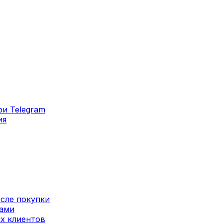
ри Telegram
ия
сле покупки
сами
их клиентов